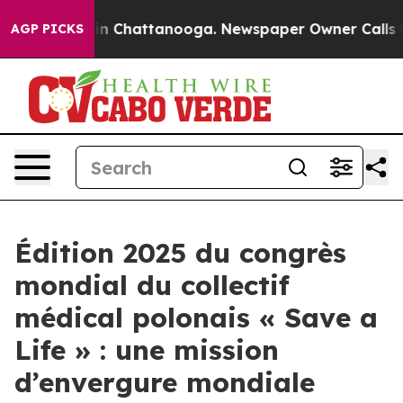
se
Chaos in Chattanooga. Newspaper Owner Calls the P
AGP PICKS
Édition 2025 du congrès
mondial du collectif
médical polonais « Save a
Life » : une mission
d’envergure mondiale