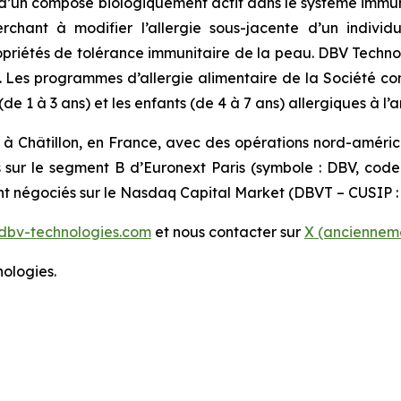
’un composé biologiquement actif dans le système immunit
erchant à modifier l’allergie sous-jacente d’un indiv
 propriétés de tolérance immunitaire de la peau. DBV Techn
s. Les programmes d’allergie alimentaire de la Société c
 1 à 3 ans) et les enfants (de 4 à 7 ans) allergiques à l’a
 à Châtillon, en France, avec des opérations nord-améri
s sur le segment B d’Euronext Paris (symbole : DBV, cod
ont négociés sur le Nasdaq Capital Market (DBVT – CUSIP :
dbv-technologies.com
et nous contacter sur
X (ancienneme
ologies.