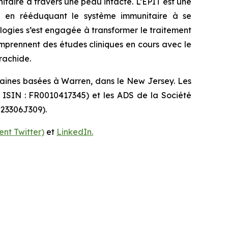
aire à travers une peau intacte. L’EPIT est une
idu en rééduquant le système immunitaire à se
ologies s’est engagée à transformer le traitement
omprennent des études cliniques en cours avec le
rachide.
caines basées à Warren, dans le New Jersey. Les
e ISIN : FR0010417345) et les ADS de la Société
 23306J309).
nt Twitter)
et
LinkedIn.