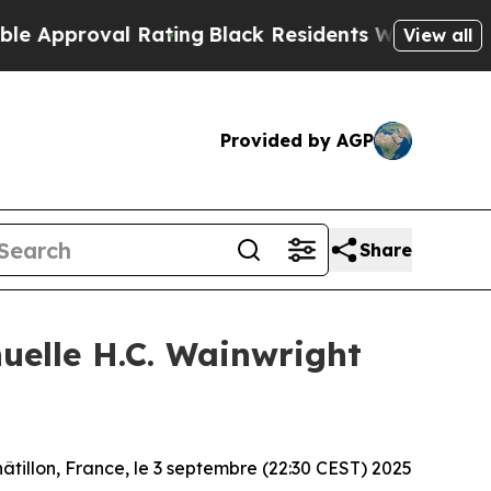
proval Rating
Black Residents Warned of Abusive 
View all
Provided by AGP
Share
uelle H.C. Wainwright
âtillon, France, le 3 septembre (22:30 CEST) 2025