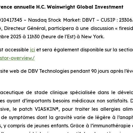
rence annuelle H.C. Wainwright Global Investment
0010417345 – Nasdaq Stock Market: DBVT – CUSIP : 23306
 Directeur Général, participera à une discussion « firesi
bre 2025 à 11h30 (heure de l'Est) à New York.
est accessible
ici
et sera également disponible sur la sectio
estor-overview/
e site web de DBV Technologies pendant 90 jours après l’é
aceutique de stade clinique spécialisée dans le dévelo
es ayant d’importants besoins médicaux non satisfaits.
lusive, le patch VIASKIN®, pour traiter les allergies al
e symptômes dont la gravité varie de légère à l’anaphy
s, y compris de jeunes enfants. Grâce à l’immunothérapie